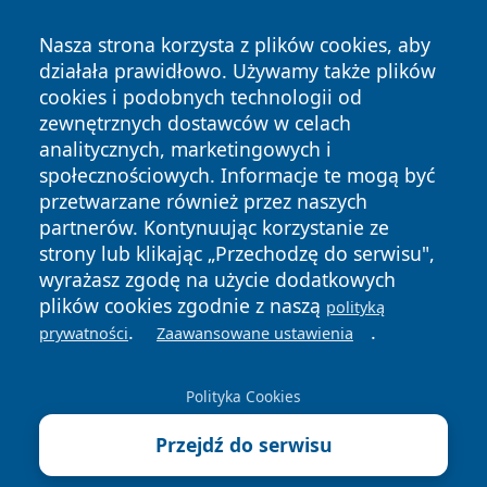
Nasza strona korzysta z plików cookies, aby
działała prawidłowo. Używamy także plików
cookies i podobnych technologii od
zewnętrznych dostawców w celach
Copyright © 2026 jastrzebienews.pl Wszystkie prawa
analitycznych, marketingowych i
zastrzeżone.
społecznościowych. Informacje te mogą być
przetwarzane również przez naszych
partnerów. Kontynuując korzystanie ze
Polityka
Polityka
News
Autorzy
strony lub klikając „Przechodzę do serwisu",
Prywatności
Cookies
wyrażasz zgodę na użycie dodatkowych
plików cookies zgodnie z naszą
polityką
.
.
prywatności
Zaawansowane ustawienia
Polityka Cookies
Przejdź do serwisu