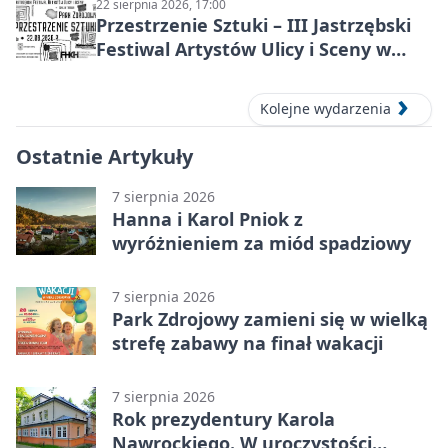
22 sierpnia 2026, 17:00
Przestrzenie Sztuki – III Jastrzębski
Festiwal Artystów Ulicy i Sceny w
Parku
Kolejne wydarzenia
Ostatnie Artykuły
7 sierpnia 2026
Hanna i Karol Pniok z
wyróżnieniem za miód spadziowy
7 sierpnia 2026
Park Zdrojowy zamieni się w wielką
strefę zabawy na finał wakacji
7 sierpnia 2026
Rok prezydentury Karola
Nawrockiego. W uroczystości