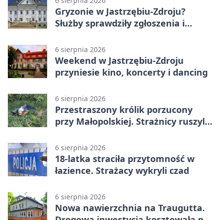
6 sierpnia 2026
Gryzonie w Jastrzębiu-Zdroju?
Służby sprawdziły zgłoszenia i
zwiększyły kontrole
6 sierpnia 2026
Weekend w Jastrzębiu-Zdroju
przyniesie kino, koncerty i dancing
6 sierpnia 2026
Przestraszony królik porzucony
przy Małopolskiej. Strażnicy ruszyli
z pomocą
6 sierpnia 2026
18-latka straciła przytomność w
łazience. Strażacy wykryli czad
6 sierpnia 2026
Nowa nawierzchnia na Traugutta.
Drogowa inwestycja kosztowała pół