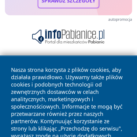
SPRAWDŹ SZCZEGÓŁY
autopromocja
Nasza strona korzysta z plików cookies, aby
działała prawidłowo. Używamy także plików
cookies i podobnych technologii od
zewnętrznych dostawców w celach
Copyright © 2026 jastrzebienews.pl Wszystkie prawa
analitycznych, marketingowych i
zastrzeżone.
społecznościowych. Informacje te mogą być
przetwarzane również przez naszych
partnerów. Kontynuując korzystanie ze
Polityka
Polityka
News
Autorzy
strony lub klikając „Przechodzę do serwisu",
Prywatności
Cookies
wyrażasz zgodę na użycie dodatkowych