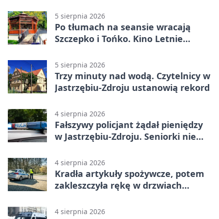
skarbu
5 sierpnia 2026
Po tłumach na seansie wracają
Szczepko i Tońko. Kino Letnie
pokaże lwowski hit
5 sierpnia 2026
Trzy minuty nad wodą. Czytelnicy w
Jastrzębiu-Zdroju ustanowią rekord
4 sierpnia 2026
Fałszywy policjant żądał pieniędzy
w Jastrzębiu-Zdroju. Seniorki nie
dały się nabrać
4 sierpnia 2026
Kradła artykuły spożywcze, potem
zakleszczyła rękę w drzwiach
sklepu
4 sierpnia 2026