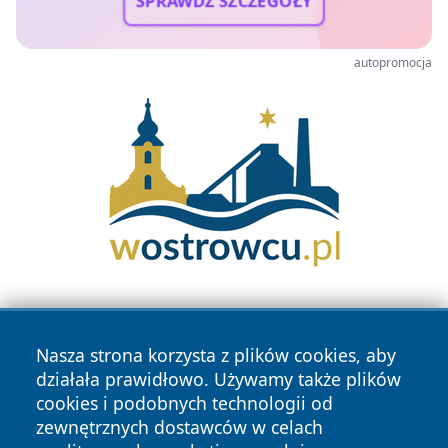
SPRAWDŹ SZCZEGÓŁY
autopromocja
Nasza strona korzysta z plików cookies, aby
działała prawidłowo. Używamy także plików
cookies i podobnych technologii od
zewnętrznych dostawców w celach
Copyright © 2026 jastrzebienews.pl Wszystkie prawa