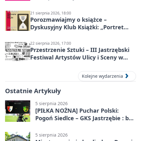
21 sierpnia 2026, 18:00
Porozmawiajmy o książce –
Dyskusyjny Klub Książki: „Portret
Doriana Graya”
22 sierpnia 2026, 17:00
Przestrzenie Sztuki – III Jastrzębski
Festiwal Artystów Ulicy i Sceny w
Parku
Kolejne wydarzenia
Ostatnie Artykuły
5 sierpnia 2026
[PIŁKA NOŻNA] Puchar Polski:
Pogoń Siedlce – GKS Jastrzębie : bez
meczu i bez wyjazdowych emocji
5 sierpnia 2026