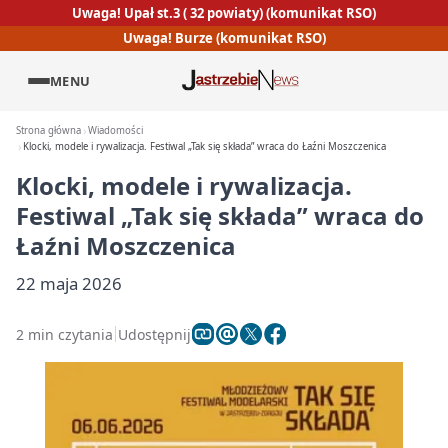
Uwaga! Upał st.3 ( 32 powiaty) (komunikat RSO)
Uwaga! Burze (komunikat RSO)
MENU
Strona główna
Wiadomości
Klocki, modele i rywalizacja. Festiwal „Tak się składa” wraca do Łaźni Moszczenica
Klocki, modele i rywalizacja.
Festiwal „Tak się składa” wraca do
Łaźni Moszczenica
22 maja 2026
2 min czytania
Udostępnij