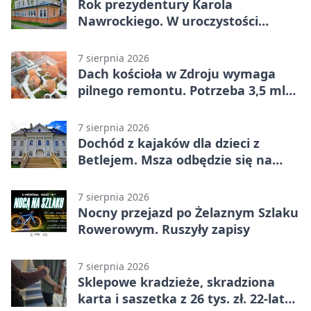
Rok prezydentury Karola
Nawrockiego. W uroczystości
uczestniczył Michał Urgoł
7 sierpnia 2026
Dach kościoła w Zdroju wymaga
pilnego remontu. Potrzeba 3,5 mln
zł
7 sierpnia 2026
Dochód z kajaków dla dzieci z
Betlejem. Msza odbędzie się na
wodzie
7 sierpnia 2026
Nocny przejazd po Żelaznym Szlaku
Rowerowym. Ruszyły zapisy
7 sierpnia 2026
Sklepowe kradzieże, skradziona
karta i saszetka z 26 tys. zł. 22-latek