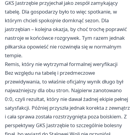
GKS Jastrzębie przyjechał jako zespół zamykający
tabelę. Dla gospodarzy było to więc spotkanie, w
którym chcieli spokojnie domknąć sezon. Dla
jastrzębian – kolejna okazja, by choć trochę poprawić
nastroje w końcówce rozgrywek. Tym razem jednak
piłkarska opowieść nie rozwinęła się w normalnym
tempie.
Remis, który nie wytrzymał formalnej weryfikacji
Bez względu na tabelę i przedmeczowe
przewidywania, to właśnie oficjalny wynik długo był
najważniejszy dla obu stron. Najpierw zanotowano
0:0, czyli rezultat, który nie dawał żadnej ekipie pełnej
satysfakcji. Później przyszła jednak korekta z zewnątrz
i cała sprawa została rozstrzygnięta poza boiskiem. Z
perspektywy GKS Jastrzębie to szczególnie bolesny
finał, bo wyjazd do Stalowej Woli nie przyniósł