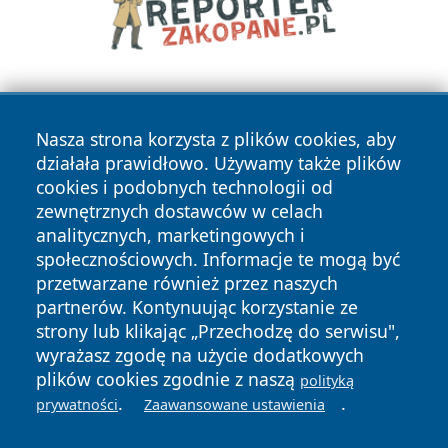
Nasza strona korzysta z plików cookies, aby
działała prawidłowo. Używamy także plików
cookies i podobnych technologii od
zewnętrznych dostawców w celach
Copyright © 2026 jastrzebienews.pl Wszystkie prawa
analitycznych, marketingowych i
zastrzeżone.
społecznościowych. Informacje te mogą być
przetwarzane również przez naszych
partnerów. Kontynuując korzystanie ze
Polityka
Polityka
News
Autorzy
strony lub klikając „Przechodzę do serwisu",
Prywatności
Cookies
wyrażasz zgodę na użycie dodatkowych
plików cookies zgodnie z naszą
polityką
.
.
prywatności
Zaawansowane ustawienia