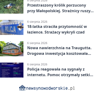
6 sierpnia 2026
Przestraszony królik porzucony
przy Małopolskiej. Strażnicy ruszyli
z pomocą
6 sierpnia 2026
18-latka straciła przytomność w
łazience. Strażacy wykryli czad
6 sierpnia 2026
Nowa nawierzchnia na Traugutta.
Drogowa inwestycja kosztowała
pół miliona
6 sierpnia 2026
Policja reagowała na sygnały z
internetu. Pomoc otrzymały setki
osób