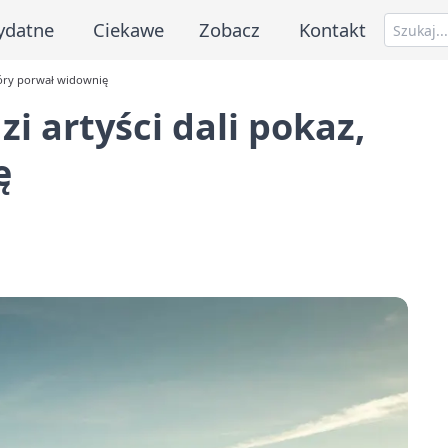
ydatne
Ciekawe
Zobacz
Kontakt
tóry porwał widownię
i artyści dali pokaz,
ę