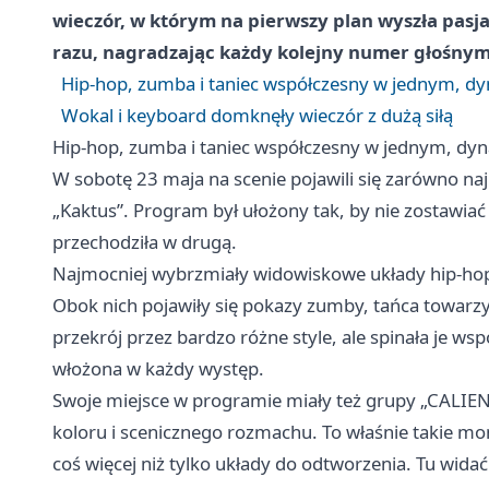
wieczór, w którym na pierwszy plan wyszła pasja
razu, nagradzając każdy kolejny numer głośny
Hip-hop, zumba i taniec współczesny w jednym, d
Wokal i keyboard domknęły wieczór z dużą siłą
Hip-hop, zumba i taniec współczesny w jednym, d
W sobotę 23 maja na scenie pojawili się zarówno najm
„Kaktus”. Program był ułożony tak, by nie zostawiać 
przechodziła w drugą.
Najmocniej wybrzmiały widowiskowe układy hip-hop
Obok nich pojawiły się pokazy zumby, tańca towarzy
przekrój przez bardzo różne style, ale spinała je w
włożona w każdy występ.
Swoje miejsce w programie miały też grupy „CALIEN
koloru i scenicznego rozmachu. To właśnie takie mo
coś więcej niż tylko układy do odtworzenia. Tu widać