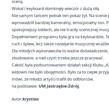
sceną.
Wokal i keyboard domknęły wieczór z dużą siłą
Nie samym tańcem jednak ten pokaz żył. Na scenie poj
wprowadzili bardziej kameralny, emocjonalny ton. P
spokojniejszy oddech, ale nie traciły scenicznej mocy
Dopełnieniem programu była gra na keyboardzie. Ten
ruch i śpiew, lecz także rozwijanie muzycznej wrażl
Dla młodych wykonawców to ważne doświadczenie, bo
zbudowane, a nad czym trzeba jeszcze pracować.
Całość była podsumowaniem działań sekcji Klubu „Ka
widowni nie było obojętności. Było za to ciepłe przyję
mówi, że młodzi artyści trafili do odbiorców.
na podstawie:
UM Jastrzębie-Zdrój
.
Autor:
krystian