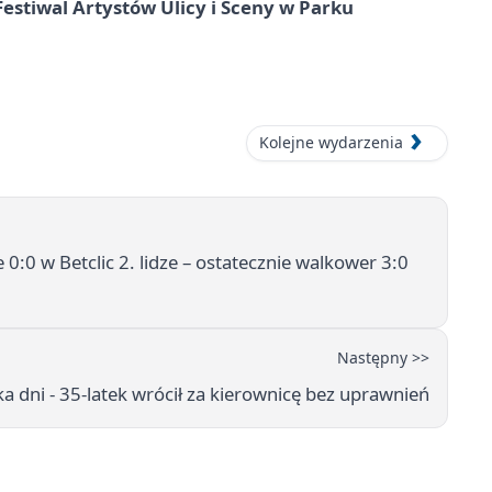
 Festiwal Artystów Ulicy i Sceny w Parku
Kolejne wydarzenia
0:0 w Betclic 2. lidze – ostatecznie walkower 3:0
Następny >>
a dni - 35-latek wrócił za kierownicę bez uprawnień