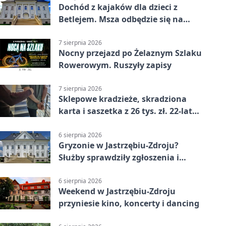
Dochód z kajaków dla dzieci z
Betlejem. Msza odbędzie się na
wodzie
7 sierpnia 2026
Nocny przejazd po Żelaznym Szlaku
Rowerowym. Ruszyły zapisy
7 sierpnia 2026
Sklepowe kradzieże, skradziona
karta i saszetka z 26 tys. zł. 22-latek
trafił do aresztu
6 sierpnia 2026
Gryzonie w Jastrzębiu-Zdroju?
Służby sprawdziły zgłoszenia i
zwiększyły kontrole
6 sierpnia 2026
Weekend w Jastrzębiu-Zdroju
przyniesie kino, koncerty i dancing