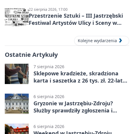
Doriana Graya”
22 sierpnia 2026, 17:00
Przestrzenie Sztuki – III Jastrzębski
Festiwal Artystów Ulicy i Sceny w
Parku
Kolejne wydarzenia
Ostatnie Artykuły
7 sierpnia 2026
Sklepowe kradzieże, skradziona
karta i saszetka z 26 tys. zł. 22-latek
trafił do aresztu
6 sierpnia 2026
Gryzonie w Jastrzębiu-Zdroju?
Służby sprawdziły zgłoszenia i
zwiększyły kontrole
6 sierpnia 2026
Weekend w Jastrzębiu-Zdroju