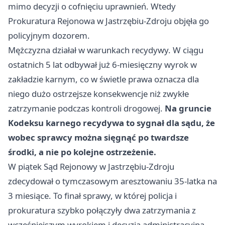
mimo decyzji o cofnięciu uprawnień. Wtedy
Prokuratura Rejonowa w Jastrzębiu-Zdroju objęła go
policyjnym dozorem.
Mężczyzna działał w warunkach recydywy. W ciągu
ostatnich 5 lat odbywał już 6-miesięczny wyrok w
zakładzie karnym, co w świetle prawa oznacza dla
niego dużo ostrzejsze konsekwencje niż zwykłe
zatrzymanie podczas kontroli drogowej.
Na gruncie
Kodeksu karnego recydywa to sygnał dla sądu, że
wobec sprawcy można sięgnąć po twardsze
środki, a nie po kolejne ostrzeżenie.
W piątek Sąd Rejonowy w Jastrzębiu-Zdroju
zdecydował o tymczasowym aresztowaniu 35-latka na
3 miesiące. To finał sprawy, w której policja i
prokuratura szybko połączyły dwa zatrzymania z
wcześniejszym wyrokiem i decyzją administracyjną.