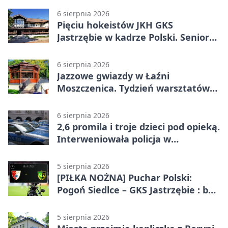
6 sierpnia 2026
Pięciu hokeistów JKH GKS
Jastrzębie w kadrze Polski. Seniorzy
wracają na lód
6 sierpnia 2026
Jazzowe gwiazdy w Łaźni
Moszczenica. Tydzień warsztatów
zakończy mocny finał
6 sierpnia 2026
2,6 promila i troje dzieci pod opieką.
Interweniowała policja w
Jastrzębiu-Zdroju
5 sierpnia 2026
[PIŁKA NOŻNA] Puchar Polski:
Pogoń Siedlce – GKS Jastrzębie : bez
meczu i bez wyjazdowych emocji
5 sierpnia 2026