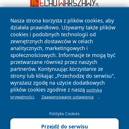
Nasza strona korzysta z plików cookies, aby
działała prawidłowo. Używamy także plików
cookies i podobnych technologii od
zewnętrznych dostawców w celach
analitycznych, marketingowych i
społecznościowych. Informacje te mogą być
Copyright © 2026 jastrzebienews.pl Wszystkie prawa
zastrzeżone.
przetwarzane również przez naszych
partnerów. Kontynuując korzystanie ze
strony lub klikając „Przechodzę do serwisu",
Polityka
Polityka
wyrażasz zgodę na użycie dodatkowych
News
Autorzy
Prywatności
Cookies
plików cookies zgodnie z naszą
polityką
.
.
prywatności
Zaawansowane ustawienia
Polityka Cookies
Przejdź do serwisu