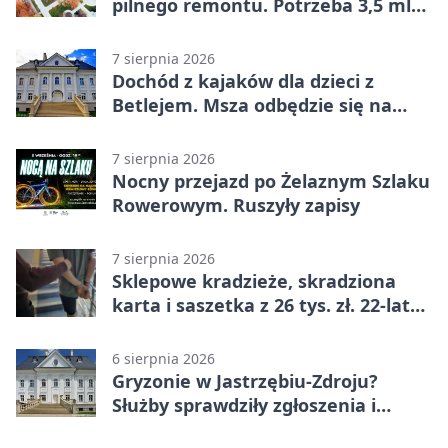
pilnego remontu. Potrzeba 3,5 mln
zł
7 sierpnia 2026
Dochód z kajaków dla dzieci z
Betlejem. Msza odbędzie się na
wodzie
7 sierpnia 2026
Nocny przejazd po Żelaznym Szlaku
Rowerowym. Ruszyły zapisy
7 sierpnia 2026
Sklepowe kradzieże, skradziona
karta i saszetka z 26 tys. zł. 22-latek
trafił do aresztu
6 sierpnia 2026
Gryzonie w Jastrzębiu-Zdroju?
Służby sprawdziły zgłoszenia i
zwiększyły kontrole