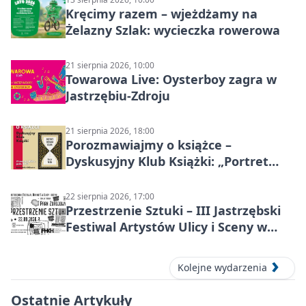
Kręcimy razem – wjeżdżamy na
Żelazny Szlak: wycieczka rowerowa
21 sierpnia 2026, 10:00
Towarowa Live: Oysterboy zagra w
Jastrzębiu-Zdroju
21 sierpnia 2026, 18:00
Porozmawiajmy o książce –
Dyskusyjny Klub Książki: „Portret
Doriana Graya”
22 sierpnia 2026, 17:00
Przestrzenie Sztuki – III Jastrzębski
Festiwal Artystów Ulicy i Sceny w
Parku
Kolejne wydarzenia
Ostatnie Artykuły