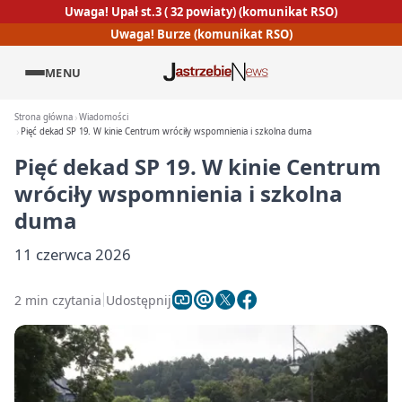
Uwaga! Upał st.3 ( 32 powiaty) (komunikat RSO)
Uwaga! Burze (komunikat RSO)
MENU
Strona główna
Wiadomości
Pięć dekad SP 19. W kinie Centrum wróciły wspomnienia i szkolna duma
Pięć dekad SP 19. W kinie Centrum
wróciły wspomnienia i szkolna
duma
11 czerwca 2026
2 min czytania
Udostępnij