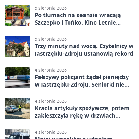
5 sierpnia 2026
Po tłumach na seansie wracają
Szczepko i Tońko. Kino Letnie
pokaże lwowski hit
5 sierpnia 2026
Trzy minuty nad wodą. Czytelnicy w
Jastrzębiu-Zdroju ustanowią rekord
4 sierpnia 2026
Fałszywy policjant żądał pieniędzy
w Jastrzębiu-Zdroju. Seniorki nie
dały się nabrać
4 sierpnia 2026
Kradła artykuły spożywcze, potem
zakleszczyła rękę w drzwiach
sklepu
4 sierpnia 2026
Mniej wypadków z udziałem