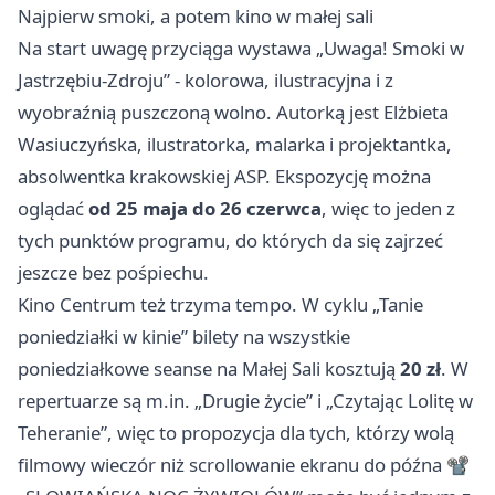
Najpierw smoki, a potem kino w małej sali
Na start uwagę przyciąga wystawa „Uwaga! Smoki w
Jastrzębiu-Zdroju” - kolorowa, ilustracyjna i z
wyobraźnią puszczoną wolno. Autorką jest Elżbieta
Wasiuczyńska, ilustratorka, malarka i projektantka,
absolwentka krakowskiej ASP. Ekspozycję można
oglądać
od 25 maja do 26 czerwca
, więc to jeden z
tych punktów programu, do których da się zajrzeć
jeszcze bez pośpiechu.
Kino Centrum też trzyma tempo. W cyklu „Tanie
poniedziałki w kinie” bilety na wszystkie
poniedziałkowe seanse na Małej Sali kosztują
20 zł
. W
repertuarze są m.in. „Drugie życie” i „Czytając Lolitę w
Teheranie”, więc to propozycja dla tych, którzy wolą
filmowy wieczór niż scrollowanie ekranu do późna 📽️