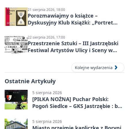
21 sierpnia 2026, 18:00
Porozmawiajmy o książce –
Dyskusyjny Klub Książki: „Portret
Doriana Graya”
22 sierpnia 2026, 17:00
Przestrzenie Sztuki – III Jastrzębski
Festiwal Artystów Ulicy i Sceny w
Parku
Kolejne wydarzenia
Ostatnie Artykuły
5 sierpnia 2026
[PIŁKA NOŻNA] Puchar Polski:
Pogoń Siedlce – GKS Jastrzębie : bez
meczu i bez wyjazdowych emocji
5 sierpnia 2026
Miasto przejmie kapliczkę z Boryni.