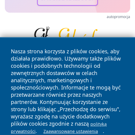
autopromocja
Nasza strona korzysta z plików cookies, aby
działała prawidłowo. Używamy także plików
cookies i podobnych technologii od
zewnętrznych dostawców w celach
analitycznych, marketingowych i
społecznościowych. Informacje te mogą być
przetwarzane również przez naszych
Copyright © 2026 jastrzebienews.pl Wszystkie prawa
zastrzeżone.
partnerów. Kontynuując korzystanie ze
strony lub klikając „Przechodzę do serwisu",
wyrażasz zgodę na użycie dodatkowych
Polityka
Polityka
plików cookies zgodnie z naszą
polityką
News
Autorzy
Prywatności
Cookies
.
.
prywatności
Zaawansowane ustawienia