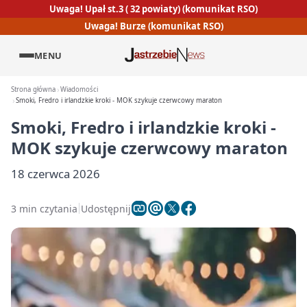
Uwaga! Upał st.3 ( 32 powiaty) (komunikat RSO)
Uwaga! Burze (komunikat RSO)
MENU
Strona główna
Wiadomości
Smoki, Fredro i irlandzkie kroki - MOK szykuje czerwcowy maraton
Smoki, Fredro i irlandzkie kroki -
MOK szykuje czerwcowy maraton
18 czerwca 2026
3 min czytania
Udostępnij