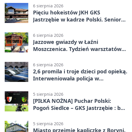
6 sierpnia 2026
Pięciu hokeistów JKH GKS
Jastrzębie w kadrze Polski. Seniorzy
wracają na lód
6 sierpnia 2026
Jazzowe gwiazdy w Łaźni
Moszczenica. Tydzień warsztatów
zakończy mocny finał
6 sierpnia 2026
2,6 promila i troje dzieci pod opieką.
Interweniowała policja w
Jastrzębiu-Zdroju
5 sierpnia 2026
[PIŁKA NOŻNA] Puchar Polski:
Pogoń Siedlce – GKS Jastrzębie : bez
meczu i bez wyjazdowych emocji
5 sierpnia 2026
Miasto przejmie kapliczkę z Boryni.