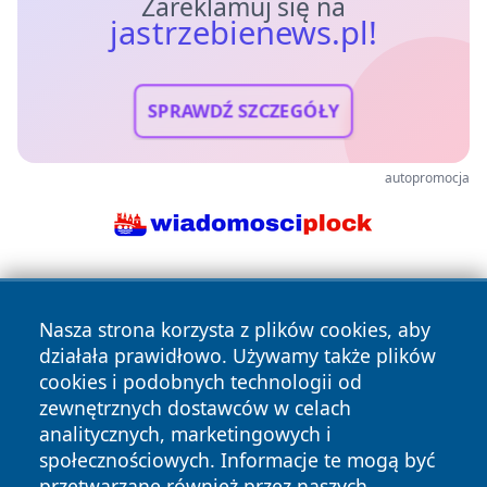
Zareklamuj się na
jastrzebienews.pl!
SPRAWDŹ SZCZEGÓŁY
autopromocja
Nasza strona korzysta z plików cookies, aby
działała prawidłowo. Używamy także plików
cookies i podobnych technologii od
zewnętrznych dostawców w celach
Copyright © 2026 jastrzebienews.pl Wszystkie prawa
analitycznych, marketingowych i
zastrzeżone.
społecznościowych. Informacje te mogą być
przetwarzane również przez naszych