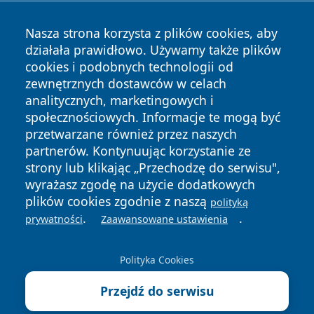
Nasza strona korzysta z plików cookies, aby
działała prawidłowo. Używamy także plików
cookies i podobnych technologii od
zewnętrznych dostawców w celach
Copyright © 2026 jastrzebienews.pl Wszystkie prawa
analitycznych, marketingowych i
zastrzeżone.
społecznościowych. Informacje te mogą być
przetwarzane również przez naszych
partnerów. Kontynuując korzystanie ze
Polityka
Polityka
News
Autorzy
strony lub klikając „Przechodzę do serwisu",
Prywatności
Cookies
wyrażasz zgodę na użycie dodatkowych
plików cookies zgodnie z naszą
polityką
.
.
prywatności
Zaawansowane ustawienia
Polityka Cookies
Przejdź do serwisu