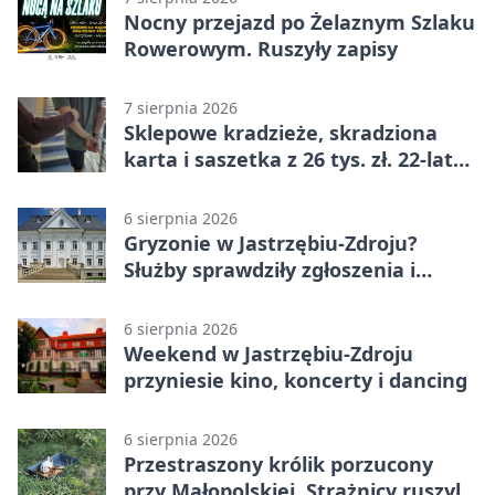
Nocny przejazd po Żelaznym Szlaku
Rowerowym. Ruszyły zapisy
7 sierpnia 2026
Sklepowe kradzieże, skradziona
karta i saszetka z 26 tys. zł. 22-latek
trafił do aresztu
6 sierpnia 2026
Gryzonie w Jastrzębiu-Zdroju?
Służby sprawdziły zgłoszenia i
zwiększyły kontrole
6 sierpnia 2026
Weekend w Jastrzębiu-Zdroju
przyniesie kino, koncerty i dancing
6 sierpnia 2026
Przestraszony królik porzucony
przy Małopolskiej. Strażnicy ruszyli