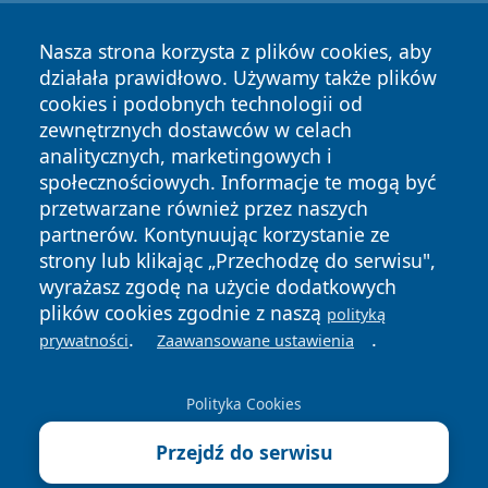
Nasza strona korzysta z plików cookies, aby
działała prawidłowo. Używamy także plików
cookies i podobnych technologii od
zewnętrznych dostawców w celach
Copyright © 2026 jastrzebienews.pl Wszystkie prawa
analitycznych, marketingowych i
zastrzeżone.
społecznościowych. Informacje te mogą być
przetwarzane również przez naszych
partnerów. Kontynuując korzystanie ze
Polityka
Polityka
News
Autorzy
strony lub klikając „Przechodzę do serwisu",
Prywatności
Cookies
wyrażasz zgodę na użycie dodatkowych
plików cookies zgodnie z naszą
polityką
.
.
prywatności
Zaawansowane ustawienia
Polityka Cookies
Przejdź do serwisu