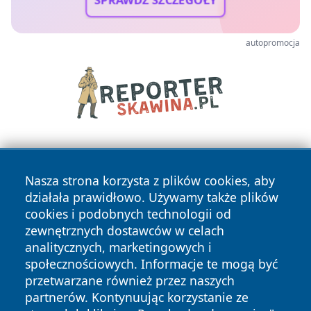
SPRAWDŹ SZCZEGÓŁY
autopromocja
Nasza strona korzysta z plików cookies, aby
działała prawidłowo. Używamy także plików
cookies i podobnych technologii od
zewnętrznych dostawców w celach
Copyright © 2026 jastrzebienews.pl Wszystkie prawa
analitycznych, marketingowych i
zastrzeżone.
społecznościowych. Informacje te mogą być
przetwarzane również przez naszych
partnerów. Kontynuując korzystanie ze
Polityka
Polityka
News
Autorzy