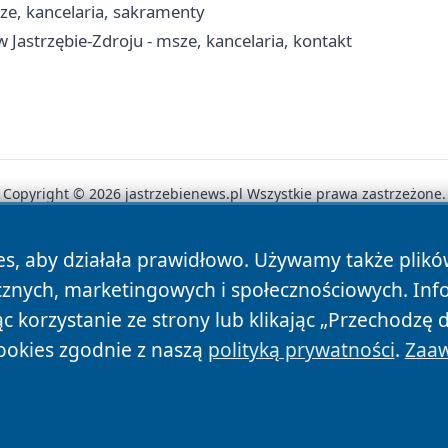
sze, kancelaria, sakramenty
 Jastrzębie-Zdroju - msze, kancelaria, kontakt
Copyright © 2026 jastrzebienews.pl Wszystkie prawa zastrzeżone.
es, aby działała prawidłowo. Używamy także plik
News
Autorzy
Polityka Prywatności
Polityka Cookie
cznych, marketingowych i społecznościowych. Inf
 korzystanie ze strony lub klikając „Przechodzę 
ookies zgodnie z naszą
polityką prywatności
.
Zaaw