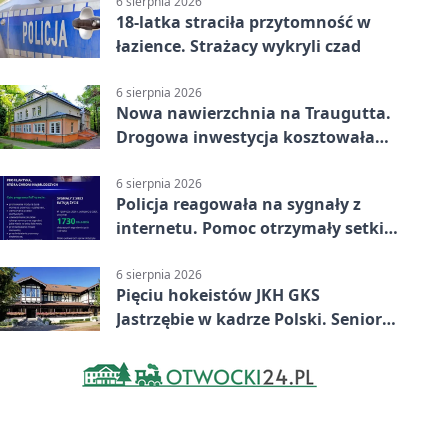
6 sierpnia 2026
18-latka straciła przytomność w
łazience. Strażacy wykryli czad
6 sierpnia 2026
Nowa nawierzchnia na Traugutta.
Drogowa inwestycja kosztowała
pół miliona
6 sierpnia 2026
Policja reagowała na sygnały z
internetu. Pomoc otrzymały setki
osób
6 sierpnia 2026
Pięciu hokeistów JKH GKS
Jastrzębie w kadrze Polski. Seniorzy
wracają na lód