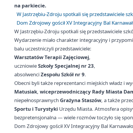
na parkiecie.
W Jastrzębiu-Zdroju spotkali się przedstawiciele sz
Dom Zdrojowy gościł XV Integracyjny Bal Karnawał
W Jastrzębiu-Zdroju spotkali się przedstawiciele szk
Wydarzenie miało charakter integracyjny i przypomi
balu uczestniczyli przedstawiciele:
Warsztatów Terapii Zajęciowej
,
uczniowie
Szkoły Specjalnej nr 23
,
absolwenci
Zespołu Szkół nr 9
.
Obecni byli także reprezentanci miejskich władz i w
Matusiak
,
wiceprzewodniczący Rady Miasta Dam
niepełnosprawnych
Grażyna Staszów
, a także prze
Sportu i Turystyki
Urzędu Miasta. Atmosfera opisyw
bezpretensjonalna — wiele rozmów toczyło się sponta
Dom Zdrojowy gościł XV Integracyjny Bal Karnawało