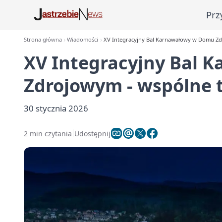
Prz
Strona główna
Wiadomości
XV Integracyjny Bal Karnawałowy w Domu Zd
XV Integracyjny Bal
Zdrojowym - wspólne 
30 stycznia 2026
2 min czytania
Udostępnij