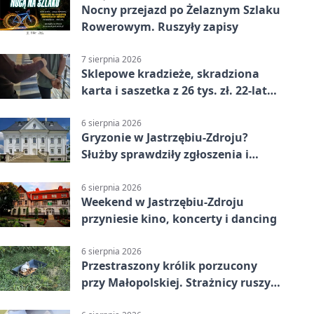
Nocny przejazd po Żelaznym Szlaku
Rowerowym. Ruszyły zapisy
7 sierpnia 2026
Sklepowe kradzieże, skradziona
karta i saszetka z 26 tys. zł. 22-latek
trafił do aresztu
6 sierpnia 2026
Gryzonie w Jastrzębiu-Zdroju?
Służby sprawdziły zgłoszenia i
zwiększyły kontrole
6 sierpnia 2026
Weekend w Jastrzębiu-Zdroju
przyniesie kino, koncerty i dancing
6 sierpnia 2026
Przestraszony królik porzucony
przy Małopolskiej. Strażnicy ruszyli
z pomocą