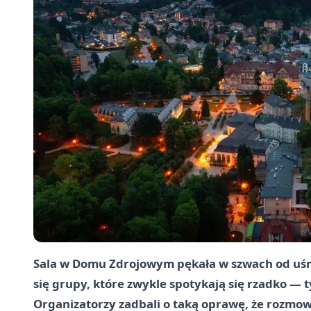
Sala w Domu Zdrojowym pękała w szwach od uśmi
się grupy, które zwykle spotykają się rzadko —
Organizatorzy zadbali o taką oprawę, że rozmowy