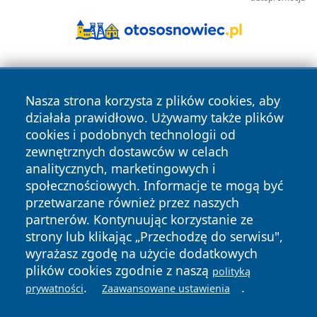
Nasza strona korzysta z plików cookies, aby
działała prawidłowo. Używamy także plików
cookies i podobnych technologii od
zewnętrznych dostawców w celach
Copyright © 2026 jastrzebienews.pl Wszystkie prawa
analitycznych, marketingowych i
zastrzeżone.
społecznościowych. Informacje te mogą być
przetwarzane również przez naszych
partnerów. Kontynuując korzystanie ze
Polityka
Polityka
News
Autorzy
strony lub klikając „Przechodzę do serwisu",
Prywatności
Cookies
wyrażasz zgodę na użycie dodatkowych
plików cookies zgodnie z naszą
polityką
.
.
prywatności
Zaawansowane ustawienia