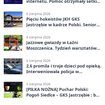
internetu. Pomoc otrzymały setki
osób
6 sierpnia 2026
Pięciu hokeistów JKH GKS
Jastrzębie w kadrze Polski. Seniorzy
wracają na lód
6 sierpnia 2026
Jazzowe gwiazdy w Łaźni
Moszczenica. Tydzień warsztatów
zakończy mocny finał
6 sierpnia 2026
2,6 promila i troje dzieci pod opieką.
Interweniowała policja w
Jastrzębiu-Zdroju
5 sierpnia 2026
[PIŁKA NOŻNA] Puchar Polski:
Pogoń Siedlce – GKS Jastrzębie : bez
meczu i bez wyjazdowych emocji