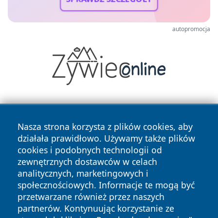
autopromocja
Nasza strona korzysta z plików cookies, aby
działała prawidłowo. Używamy także plików
cookies i podobnych technologii od
zewnętrznych dostawców w celach
Copyright © 2026 jastrzebienews.pl Wszystkie prawa
analitycznych, marketingowych i
zastrzeżone.
społecznościowych. Informacje te mogą być
przetwarzane również przez naszych
partnerów. Kontynuując korzystanie ze
Polityka
Polityka
News
Autorzy