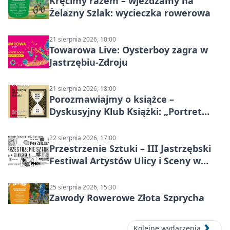
Kręcimy razem – wjeżdżamy na
Żelazny Szlak: wycieczka rowerowa
21 sierpnia 2026, 10:00
Towarowa Live: Oysterboy zagra w
Jastrzębiu-Zdroju
21 sierpnia 2026, 18:00
Porozmawiajmy o książce –
Dyskusyjny Klub Książki: „Portret
Doriana Graya”
22 sierpnia 2026, 17:00
Przestrzenie Sztuki – III Jastrzębski
Festiwal Artystów Ulicy i Sceny w
Parku
25 sierpnia 2026, 15:30
Zawody Rowerowe Złota Szprycha
Kolejne wydarzenia