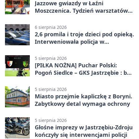
Jazzowe gwiazdy w Łaźni
Moszczenica. Tydzień warsztatów
zakończy mocny finał
6 sierpnia 2026
2,6 promila i troje dzieci pod opieką.
Interweniowała policja w
Jastrzębiu-Zdroju
5 sierpnia 2026
[PIŁKA NOŻNA] Puchar Polski:
Pogoń Siedlce – GKS Jastrzębie : bez
meczu i bez wyjazdowych emocji
5 sierpnia 2026
Miasto przejmie kapliczkę z Boryni.
Zabytkowy detal wymaga ochrony
5 sierpnia 2026
Głośne imprezy w Jastrzębiu-Zdroju
kończyły się interwencjami policji