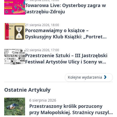
Towarowa Live: Oysterboy zagra w
Jastrzębiu-Zdroju
21 sierpnia 2026, 18:00
Porozmawiajmy o książce –
Dyskusyjny Klub Książki: „Portret
Doriana Graya”
22 sierpnia 2026, 17:00
Przestrzenie Sztuki – III Jastrzębski
Festiwal Artystów Ulicy i Sceny w
Parku
Kolejne wydarzenia
Ostatnie Artykuły
6 sierpnia 2026
Przestraszony królik porzucony
przy Małopolskiej. Strażnicy ruszyli