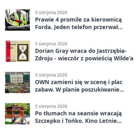
5 sierpnia 2026
Prawie 4 promile za kierownicą
Forda. Jeden telefon przerwał
nocną jazdę
5 sierpnia 2026
Dorian Gray wraca do Jastrzębia-
Zdroju - wieczór z powieścią Wilde’a
5 sierpnia 2026
OWN zamieni się w scenę i plac
zabaw. W planie poszukiwanie
skarbu
5 sierpnia 2026
Po tłumach na seansie wracają
Szczepko i Tońko. Kino Letnie
pokaże lwowski hit