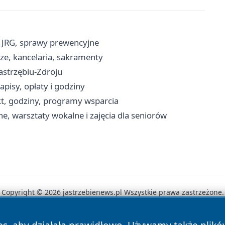
, JRG, sprawy prewencyjne
sze, kancelaria, sakramenty
Jastrzębiu-Zdroju
pisy, opłaty i godziny
kt, godziny, programy wsparcia
, warsztaty wokalne i zajęcia dla seniorów
Copyright © 2026 jastrzebienews.pl Wszystkie prawa zastrzeżone.