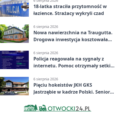
6 sierpnia 2026
18-latka straciła przytomność w
łazience. Strażacy wykryli czad
6 sierpnia 2026
Nowa nawierzchnia na Traugutta.
Drogowa inwestycja kosztowała
pół miliona
6 sierpnia 2026
Policja reagowała na sygnały z
internetu. Pomoc otrzymały setki
osób
6 sierpnia 2026
Pięciu hokeistów JKH GKS
Jastrzębie w kadrze Polski. Seniorzy
wracają na lód