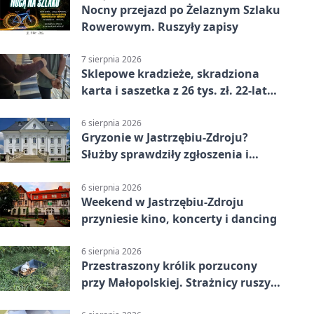
Nocny przejazd po Żelaznym Szlaku
Rowerowym. Ruszyły zapisy
7 sierpnia 2026
Sklepowe kradzieże, skradziona
karta i saszetka z 26 tys. zł. 22-latek
trafił do aresztu
6 sierpnia 2026
Gryzonie w Jastrzębiu-Zdroju?
Służby sprawdziły zgłoszenia i
zwiększyły kontrole
6 sierpnia 2026
Weekend w Jastrzębiu-Zdroju
przyniesie kino, koncerty i dancing
6 sierpnia 2026
Przestraszony królik porzucony
przy Małopolskiej. Strażnicy ruszyli
z pomocą