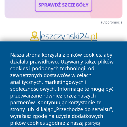
SPRAWDŹ SZCZEGÓŁY
autopromocja
Nasza strona korzysta z plików cookies, aby
działała prawidłowo. Używamy także plików
cookies i podobnych technologii od
zewnętrznych dostawców w celach
analitycznych, marketingowych i
Copyright © 2026 jastrzebienews.pl Wszystkie prawa
społecznościowych. Informacje te mogą być
zastrzeżone.
przetwarzane również przez naszych
partnerów. Kontynuując korzystanie ze
strony lub klikając „Przechodzę do serwisu",
Polityka
Polityka
wyrażasz zgodę na użycie dodatkowych
News
Autorzy
Prywatności
Cookies
plików cookies zgodnie z naszą
polityką