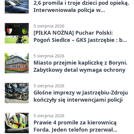
2,6 promila i troje dzieci pod opieką.
Interweniowała policja w
Jastrzębiu-Zdroju
5 sierpnia 2026
[PIŁKA NOŻNA] Puchar Polski:
Pogoń Siedlce – GKS Jastrzębie : bez
meczu i bez wyjazdowych emocji
5 sierpnia 2026
Miasto przejmie kapliczkę z Boryni.
Zabytkowy detal wymaga ochrony
5 sierpnia 2026
Głośne imprezy w Jastrzębiu-Zdroju
kończyły się interwencjami policji
5 sierpnia 2026
Prawie 4 promile za kierownicą
Forda. Jeden telefon przerwał