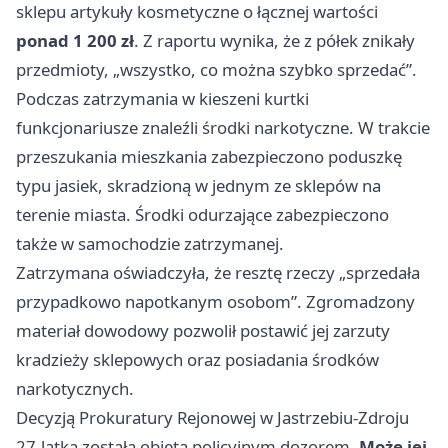
sklepu artykuły kosmetyczne o łącznej wartości
ponad 1 200 zł
. Z raportu wynika, że z półek znikały
przedmioty, „wszystko, co można szybko sprzedać”.
Podczas zatrzymania w kieszeni kurtki
funkcjonariusze znaleźli środki narkotyczne. W trakcie
przeszukania mieszkania zabezpieczono poduszkę
typu jasiek, skradzioną w jednym ze sklepów na
terenie miasta. Środki odurzające zabezpieczono
także w samochodzie zatrzymanej.
Zatrzymana oświadczyła, że resztę rzeczy „sprzedała
przypadkowo napotkanym osobom”. Zgromadzony
materiał dowodowy pozwolił postawić jej zarzuty
kradzieży sklepowych oraz posiadania środków
narkotycznych.
Decyzją Prokuratury Rejonowej w Jastrzebiu-Zdroju
27-latka została objęta policyjnym dozorem.
Może jej