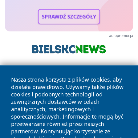
SPRAWDŹ SZCZEGÓŁY
autopromocja
Nasza strona korzysta z plików cookies, aby
działała prawidłowo. Używamy także plików
cookies i podobnych technologii od
zewnętrznych dostawców w celach
Copyright © 2026 jastrzebienews.pl Wszystkie prawa
analitycznych, marketingowych i
zastrzeżone.
społecznościowych. Informacje te mogą być
przetwarzane również przez naszych
partnerów. Kontynuując korzystanie ze
Polityka
Polityka
News
Autorzy