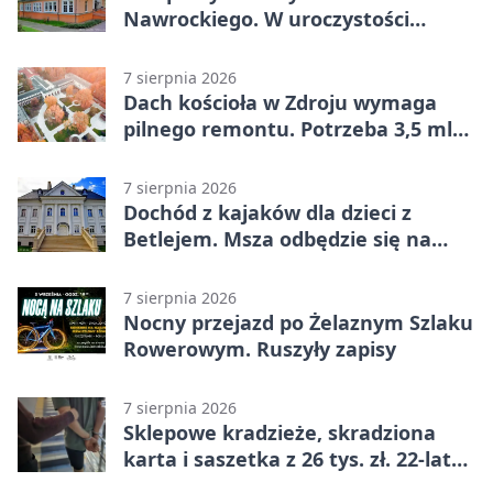
Nawrockiego. W uroczystości
uczestniczył Michał Urgoł
7 sierpnia 2026
Dach kościoła w Zdroju wymaga
pilnego remontu. Potrzeba 3,5 mln
zł
7 sierpnia 2026
Dochód z kajaków dla dzieci z
Betlejem. Msza odbędzie się na
wodzie
7 sierpnia 2026
Nocny przejazd po Żelaznym Szlaku
Rowerowym. Ruszyły zapisy
7 sierpnia 2026
Sklepowe kradzieże, skradziona
karta i saszetka z 26 tys. zł. 22-latek
trafił do aresztu