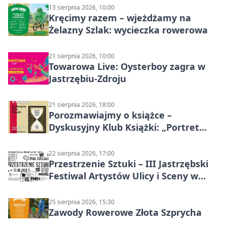
13 sierpnia 2026, 10:00
Kręcimy razem – wjeżdżamy na
Żelazny Szlak: wycieczka rowerowa
21 sierpnia 2026, 10:00
Towarowa Live: Oysterboy zagra w
Jastrzębiu-Zdroju
21 sierpnia 2026, 18:00
Porozmawiajmy o książce –
Dyskusyjny Klub Książki: „Portret
Doriana Graya”
22 sierpnia 2026, 17:00
Przestrzenie Sztuki – III Jastrzębski
Festiwal Artystów Ulicy i Sceny w
Parku
25 sierpnia 2026, 15:30
Zawody Rowerowe Złota Szprycha