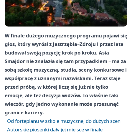
W finale dużego muzycznego programu pojawi się
głos, który wyrósł z Jastrzębia–Zdroju i przez lata
budował swoją pozycję krok po kroku. Asia
Smajdor nie znalazła się tam przypadkiem – ma za
sobą szkołę muzyczną, studia, sceny konkursowe i
współpracę z uznanymi nazwiskami. Teraz staje
przed próbą, w której liczą się już nie tylko
emocje, ale też decyzja widzów. To właśnie taki
wieczór, gdy jedno wykonanie może przesunąć
granice kariery.
Od fortepianu w szkole muzycznej do dużych scen
Autorskie piosenki dały jej miejsce w finale