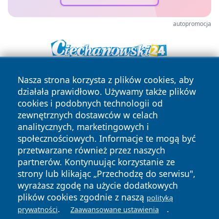
autopromocja
Nasza strona korzysta z plików cookies, aby
działała prawidłowo. Używamy także plików
cookies i podobnych technologii od
zewnętrznych dostawców w celach
analitycznych, marketingowych i
Copyright © 2026 jastrzebienews.pl Wszystkie prawa
społecznościowych. Informacje te mogą być
zastrzeżone.
przetwarzane również przez naszych
partnerów. Kontynuując korzystanie ze
strony lub klikając „Przechodzę do serwisu",
Polityka
Polityka
wyrażasz zgodę na użycie dodatkowych
News
Autorzy
Prywatności
Cookies
plików cookies zgodnie z naszą
polityką
.
.
prywatności
Zaawansowane ustawienia