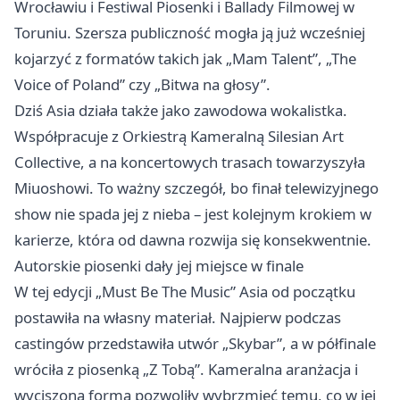
Wrocławiu
i Festiwal Piosenki i Ballady Filmowej w
Toruniu. Szersza publiczność mogła ją już wcześniej
kojarzyć z formatów takich jak „Mam Talent”, „The
Voice of Poland” czy „Bitwa na głosy”.
Dziś Asia działa także jako zawodowa wokalistka.
Współpracuje z Orkiestrą Kameralną Silesian Art
Collective, a na koncertowych trasach towarzyszyła
Miuoshowi. To ważny szczegół, bo finał telewizyjnego
show nie spada jej z nieba – jest kolejnym krokiem w
karierze, która od dawna rozwija się konsekwentnie.
Autorskie piosenki dały jej miejsce w finale
W tej edycji „Must Be The Music” Asia od początku
postawiła na własny materiał. Najpierw podczas
castingów przedstawiła utwór „Skybar”, a w półfinale
wróciła z piosenką „Z Tobą”. Kameralna aranżacja i
wyciszona forma pozwoliły wybrzmieć temu, co w jej