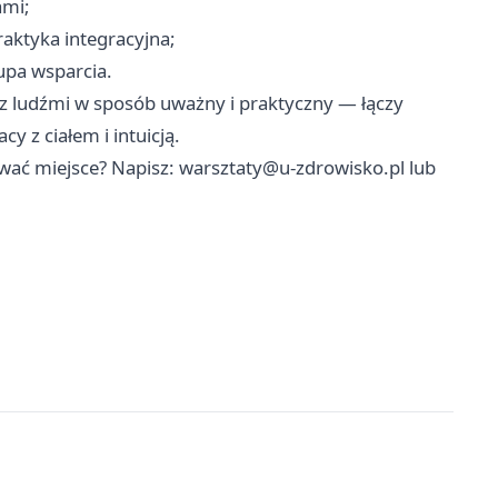
ami;
aktyka integracyjna;
upa wsparcia.
 z ludźmi w sposób uważny i praktyczny — łączy
 z ciałem i intuicją.
wać miejsce? Napisz:
warsztaty@u-zdrowisko.pl
lub