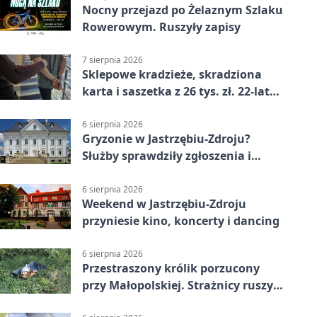
Nocny przejazd po Żelaznym Szlaku
Rowerowym. Ruszyły zapisy
7 sierpnia 2026
Sklepowe kradzieże, skradziona
karta i saszetka z 26 tys. zł. 22-latek
trafił do aresztu
6 sierpnia 2026
Gryzonie w Jastrzębiu-Zdroju?
Służby sprawdziły zgłoszenia i
zwiększyły kontrole
6 sierpnia 2026
Weekend w Jastrzębiu-Zdroju
przyniesie kino, koncerty i dancing
6 sierpnia 2026
Przestraszony królik porzucony
przy Małopolskiej. Strażnicy ruszyli
z pomocą