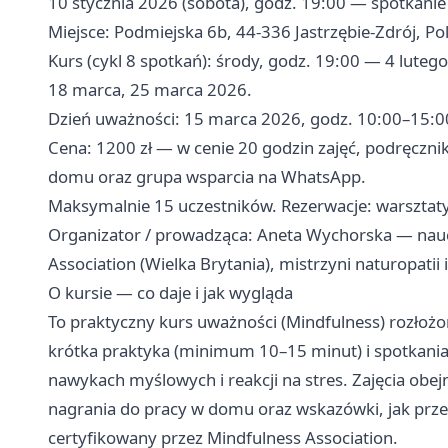
10 stycznia 2026 (sobota), godz. 19:00 — spotkanie
Miejsce: Podmiejska 6b, 44-336 Jastrzębie-Zdrój, Pol
Kurs (cykl 8 spotkań): środy, godz. 19:00 — 4 lutego
18 marca, 25 marca 2026.
Dzień uważności: 15 marca 2026, godz. 10:00–15:0
Cena: 1200 zł — w cenie 20 godzin zajęć, podręcznik
domu oraz grupa wsparcia na WhatsApp.
Maksymalnie 15 uczestników. Rezerwacje:
warsztat
Organizator / prowadząca: Aneta Wychorska — nauc
Association (Wielka Brytania), mistrzyni naturopatii
O kursie — co daje i jak wygląda
To praktyczny kurs uważności (Mindfulness) rozłożo
krótka praktyka (minimum 10–15 minut) i spotkania
nawykach myślowych i reakcji na stres. Zajęcia obe
nagrania do pracy w domu oraz wskazówki, jak przen
certyfikowany przez Mindfulness Association.