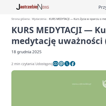
Prz
Strona główna
Wydarzenia
KURS MEDYTACJI — Kurs Życia w oparciu o me
KURS MEDYTACJI — Kur
medytację uważności 
18 grudnia 2025
2 min czytania
Udostępnij