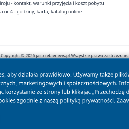
oju - kontakt, warunki przyjęcia i koszt pobytu
ia nr 4 - godziny, karta, katalog online
Copyright © 2026 jastrzebienews.pl Wszystkie prawa zastrzeżone.
es, aby działała prawidłowo. Używamy także plik
News
Autorzy
Polityka Prywatności
Polityka Cookie
cznych, marketingowych i społecznościowych. Inf
 korzystanie ze strony lub klikając „Przechodzę 
ookies zgodnie z naszą
polityką prywatności
.
Zaaw