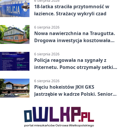
6 sierpnia 2026
18-latka straciła przytomność w
łazience. Strażacy wykryli czad
6 sierpnia 2026
Nowa nawierzchnia na Traugutta.
Drogowa inwestycja kosztowała
pół miliona
6 sierpnia 2026
Policja reagowała na sygnały z
internetu. Pomoc otrzymały setki
osób
6 sierpnia 2026
Pięciu hokeistów JKH GKS
Jastrzębie w kadrze Polski. Seniorzy
wracają na lód