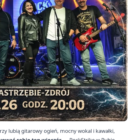
órzy lubią gitarowy ogień, mocny wokal i kawałki,
wować sobie ten wieczór
— RockStrike w Pubie