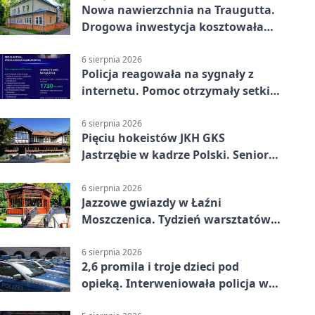
Nowa nawierzchnia na Traugutta.
Drogowa inwestycja kosztowała
pół miliona
6 sierpnia 2026
Policja reagowała na sygnały z
internetu. Pomoc otrzymały setki
osób
6 sierpnia 2026
Pięciu hokeistów JKH GKS
Jastrzębie w kadrze Polski. Seniorzy
wracają na lód
6 sierpnia 2026
Jazzowe gwiazdy w Łaźni
Moszczenica. Tydzień warsztatów
zakończy mocny finał
6 sierpnia 2026
2,6 promila i troje dzieci pod
opieką. Interweniowała policja w
Jastrzębiu-Zdroju