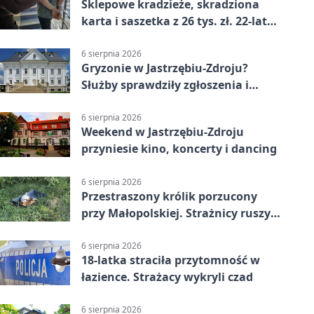
Sklepowe kradzieże, skradziona
karta i saszetka z 26 tys. zł. 22-latek
trafił do aresztu
6 sierpnia 2026
Gryzonie w Jastrzębiu-Zdroju?
Służby sprawdziły zgłoszenia i
zwiększyły kontrole
6 sierpnia 2026
Weekend w Jastrzębiu-Zdroju
przyniesie kino, koncerty i dancing
6 sierpnia 2026
Przestraszony królik porzucony
przy Małopolskiej. Strażnicy ruszyli
z pomocą
6 sierpnia 2026
18-latka straciła przytomność w
łazience. Strażacy wykryli czad
6 sierpnia 2026