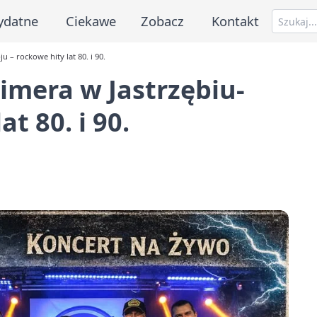
ydatne
Ciekawe
Zobacz
Kontakt
 – rockowe hity lat 80. i 90.
imera w Jastrzębiu-
t 80. i 90.