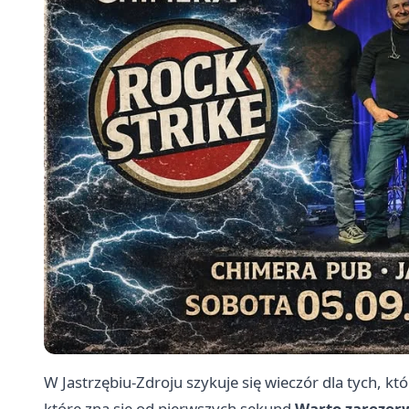
W Jastrzębiu-Zdroju szykuje się wieczór dla tych, kt
które zna się od pierwszych sekund
Warto zarezer