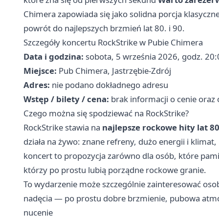
Chimera zapowiada się jako solidna porcja klasyczn
powrót do najlepszych brzmień lat 80. i 90.
Szczegóły koncertu RockStrike w Pubie Chimera
Data i godzina:
sobota, 5 września 2026, godz. 20:
Miejsce:
Pub Chimera, Jastrzębie-Zdrój
Adres:
nie podano dokładnego adresu
Wstęp / bilety / cena:
brak informacji o cenie oraz
Czego można się spodziewać na RockStrike?
RockStrike stawia na
najlepsze rockowe hity lat 80.
działa na żywo: znane refreny, dużo energii i klimat
koncert to propozycja zarówno dla osób, które pamięta
którzy po prostu lubią porządne rockowe granie.
To wydarzenie może szczególnie zainteresować osob
nadęcia — po prostu dobre brzmienie, pubowa atmosf
nucenie