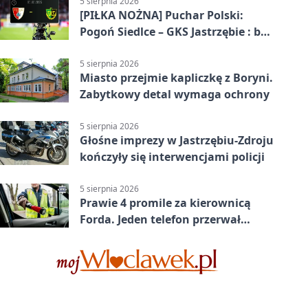
5 sierpnia 2026
[PIŁKA NOŻNA] Puchar Polski:
Pogoń Siedlce – GKS Jastrzębie : bez
meczu i bez wyjazdowych emocji
5 sierpnia 2026
Miasto przejmie kapliczkę z Boryni.
Zabytkowy detal wymaga ochrony
5 sierpnia 2026
Głośne imprezy w Jastrzębiu-Zdroju
kończyły się interwencjami policji
5 sierpnia 2026
Prawie 4 promile za kierownicą
Forda. Jeden telefon przerwał
nocną jazdę