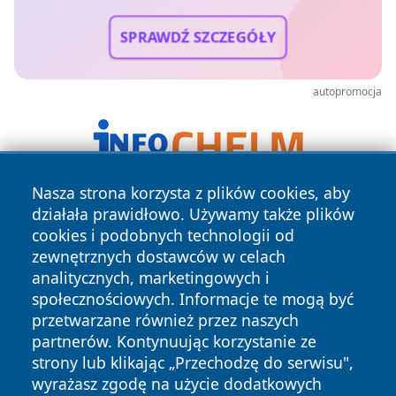
SPRAWDŹ SZCZEGÓŁY
autopromocja
Nasza strona korzysta z plików cookies, aby
działała prawidłowo. Używamy także plików
cookies i podobnych technologii od
zewnętrznych dostawców w celach
analitycznych, marketingowych i
społecznościowych. Informacje te mogą być
Copyright © 2026 jastrzebienews.pl Wszystkie prawa
przetwarzane również przez naszych
zastrzeżone.
partnerów. Kontynuując korzystanie ze
strony lub klikając „Przechodzę do serwisu",
wyrażasz zgodę na użycie dodatkowych
Polityka
Polityka