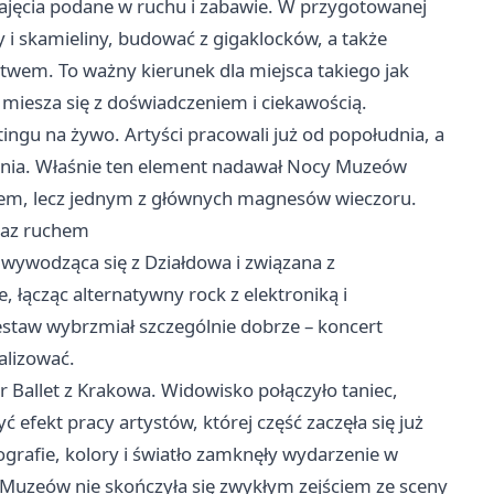
o zajęcia podane w ruchu i zabawie. W przygotowanej
y i skamieliny, budować z gigaklocków, a także
ctwem. To ważny kierunek dla miejsca takiego jak
o miesza się z doświadczeniem i ciekawością.
ngu na żywo. Artyści pracowali już od popołudnia, a
rzenia. Właśnie ten element nadawał Nocy Muzeów
kiem, lecz jednym z głównych magnesów wieczoru.
raz ruchem
 wywodząca się z Działdowa i związana z
 łącząc alternatywny rock z elektroniką i
staw wybrzmiał szczególnie dobrze – koncert
alizować.
r Ballet z
Krakowa
. Widowisko połączyło taniec,
efekt pracy artystów, której część zaczęła się już
grafie, kolory i światło zamknęły wydarzenie w
uzeów nie skończyła się zwykłym zejściem ze sceny