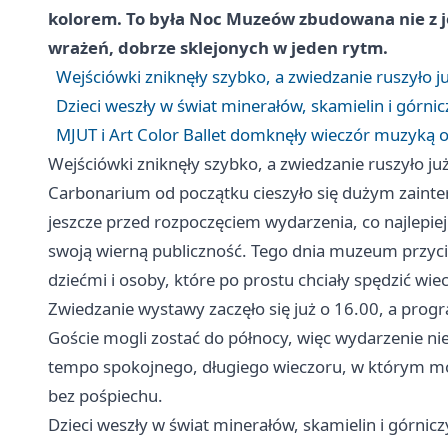
kolorem. To była Noc Muzeów zbudowana nie z j
wrażeń, dobrze sklejonych w jeden rytm.
Wejściówki zniknęły szybko, a zwiedzanie ruszyło j
Dzieci weszły w świat minerałów, skamielin i górni
MJUT i Art Color Ballet domknęły wieczór muzyką 
Wejściówki zniknęły szybko, a zwiedzanie ruszyło ju
Carbonarium od początku cieszyło się dużym zainte
jeszcze przed rozpoczęciem wydarzenia, co najlepi
swoją wierną publiczność. Tego dnia muzeum przyciąg
dziećmi i osoby, które po prostu chciały spędzić wiec
Zwiedzanie wystawy zaczęło się już o 16.00, a progra
Goście mogli zostać do północy, więc wydarzenie nie
tempo spokojnego, długiego wieczoru, w którym m
bez pośpiechu.
Dzieci weszły w świat minerałów, skamielin i górnic