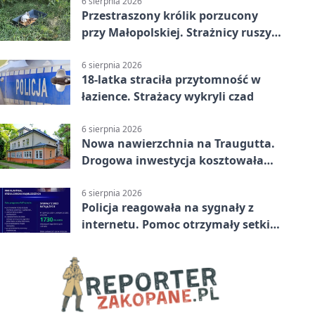
6 sierpnia 2026
Przestraszony królik porzucony
przy Małopolskiej. Strażnicy ruszyli
z pomocą
6 sierpnia 2026
18-latka straciła przytomność w
łazience. Strażacy wykryli czad
6 sierpnia 2026
Nowa nawierzchnia na Traugutta.
Drogowa inwestycja kosztowała
pół miliona
6 sierpnia 2026
Policja reagowała na sygnały z
internetu. Pomoc otrzymały setki
osób