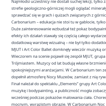
Najmłodsi uczestnicy nie dostali suchej lekcji, tylk
strefie geologiczno-górniczej mogli oglądać minerał
sprawdzać się w grach i quizach związanych z górni
Carbonarium – edukacja nie stoi tu w gablocie, tylk
Duże zainteresowanie wzbudzał też pokaz bodypainti
efekty ich działań stawały się częścią całego wyda
dodatkową warstwę wizualną – nie był tylko dodat
MJUT i Art Color Ballet domknęły wieczór muzyką o
Wieczorem na scenie pojawił się zespół MJUT, grupa
Trójmiastem. Muzycy od lat budują własne brzmienie,
spokojniejszymi aranżacjami. W Carbonarium ten ze
dopełnił atmosferę Nocy Muzeów, zamiast z nią ryw
Finał należał do spektaklu „Elements” grupy Art Colo
muzykę i bodypainting, a publiczność mogła zobaczyć 
wcześniej podczas pokazów malowania ciała. Choreo
mocnym, wyrazistym obrazie. W Carbonarium Noc M