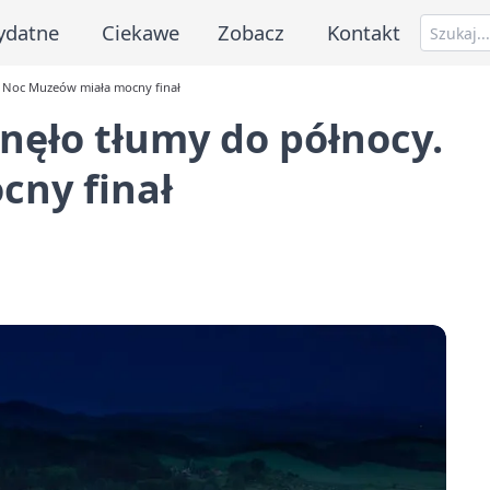
ydatne
Ciekawe
Zobacz
Kontakt
 Noc Muzeów miała mocny finał
nęło tłumy do północy.
ny finał