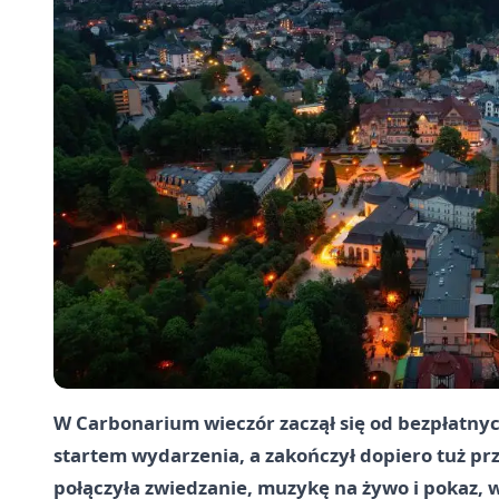
W Carbonarium wieczór zaczął się od bezpłatnych
startem wydarzenia, a zakończył dopiero tuż p
połączyła zwiedzanie, muzykę na żywo i pokaz, w