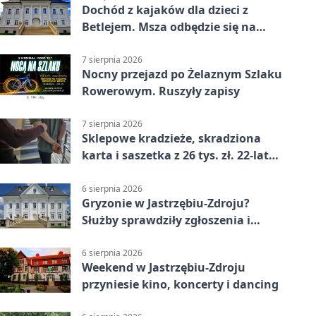
Dochód z kajaków dla dzieci z
Betlejem. Msza odbędzie się na
wodzie
7 sierpnia 2026
Nocny przejazd po Żelaznym Szlaku
Rowerowym. Ruszyły zapisy
7 sierpnia 2026
Sklepowe kradzieże, skradziona
karta i saszetka z 26 tys. zł. 22-latek
trafił do aresztu
6 sierpnia 2026
Gryzonie w Jastrzębiu-Zdroju?
Służby sprawdziły zgłoszenia i
zwiększyły kontrole
6 sierpnia 2026
Weekend w Jastrzębiu-Zdroju
przyniesie kino, koncerty i dancing