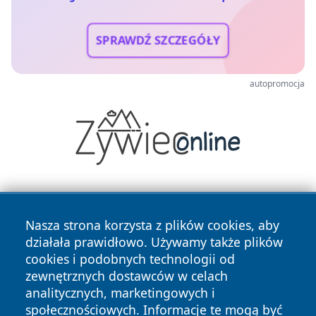
SPRAWDŹ SZCZEGÓŁY
autopromocja
Nasza strona korzysta z plików cookies, aby
działała prawidłowo. Używamy także plików
cookies i podobnych technologii od
zewnętrznych dostawców w celach
Copyright © 2026 jastrzebienews.pl Wszystkie prawa
analitycznych, marketingowych i
zastrzeżone.
społecznościowych. Informacje te mogą być