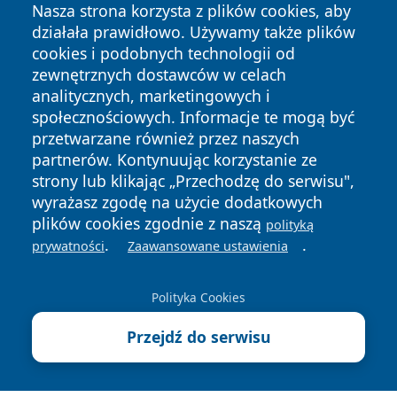
Nasza strona korzysta z plików cookies, aby
działała prawidłowo. Używamy także plików
cookies i podobnych technologii od
zewnętrznych dostawców w celach
analitycznych, marketingowych i
społecznościowych. Informacje te mogą być
przetwarzane również przez naszych
partnerów. Kontynuując korzystanie ze
Copyright © 2026 jastrzebienews.pl Wszystkie prawa
zastrzeżone.
strony lub klikając „Przechodzę do serwisu",
wyrażasz zgodę na użycie dodatkowych
plików cookies zgodnie z naszą
polityką
Polityka
Polityka
.
.
prywatności
Zaawansowane ustawienia
News
Autorzy
Prywatności
Cookies
Polityka Cookies
Przejdź do serwisu