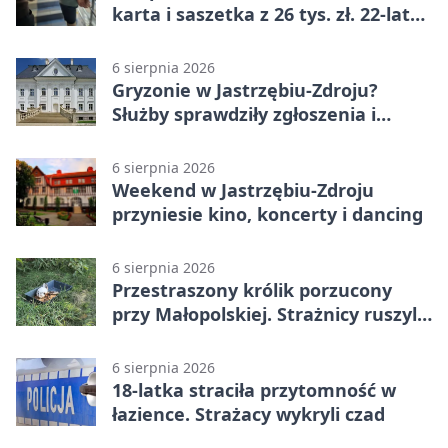
karta i saszetka z 26 tys. zł. 22-latek
trafił do aresztu
6 sierpnia 2026
Gryzonie w Jastrzębiu-Zdroju?
Służby sprawdziły zgłoszenia i
zwiększyły kontrole
6 sierpnia 2026
Weekend w Jastrzębiu-Zdroju
przyniesie kino, koncerty i dancing
6 sierpnia 2026
Przestraszony królik porzucony
przy Małopolskiej. Strażnicy ruszyli
z pomocą
6 sierpnia 2026
18-latka straciła przytomność w
łazience. Strażacy wykryli czad